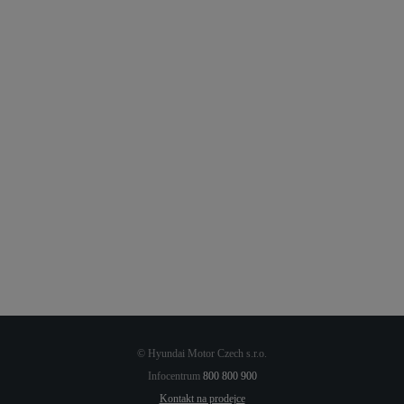
automat jako automat
20. 9. 2021
Nový benzín E10 přichází do Česka.
Otázky a odpovědi
Odebírejte a sledujte
25. 1. 2024
Facebook
Instagram
LinkedIn
Youtube
© Hyundai Motor Czech s.r.o.
Infocentrum
800 800 900
Kontakt na prodejce