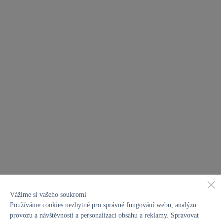
zákulisí
Vážíme si vašeho soukromí
Magických 800 voltů: Tajemství
Používáme cookies nezbytné pro správné fungování webu, analýzu
provozu a návštěvnosti a personalizaci obsahu a reklamy. Spravovat
elektromobilů IONIQ