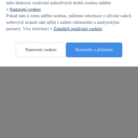
nebo blokovat využívání jednotlivých druhů cookies můžete
10. 1. 2023
v
Nastavení cookies
.
Pokud nám k tomu udělíte souhlas, můžeme informace o užívání našich
webových stránek také sdílet s našimi reklamními a analytickými
partnery. Více informací v
Zásadách používání cookies
.
Nastavení cookies
Rozumím a přijímám