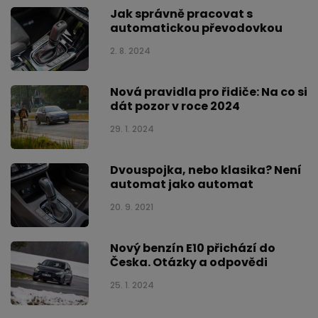
Jak správně pracovat s
automatickou převodovkou
2. 8. 2024
Nová pravidla pro řidiče: Na co si
dát pozor v roce 2024
29. 1. 2024
Dvouspojka, nebo klasika? Není
automat jako automat
20. 9. 2021
Nový benzín E10 přichází do
Česka. Otázky a odpovědi
25. 1. 2024