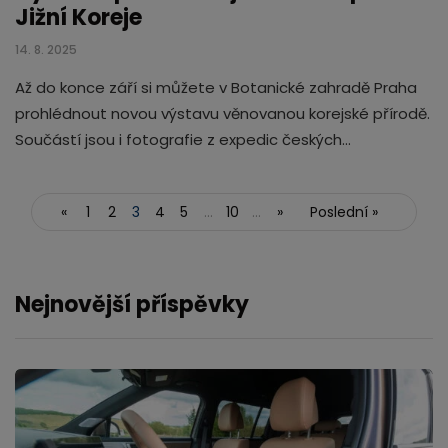
Jižní Koreje
14. 8. 2025
Až do konce září si můžete v Botanické zahradě Praha
prohlédnout novou výstavu věnovanou korejské přírodě.
Součástí jsou i fotografie z expedic českých…
«
1
2
3
4
5
...
10
...
»
Poslední »
Nejnovější příspěvky