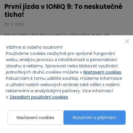
První jízda v IONIQ 9: To neskutečné
ticho!
29. 9. 2025
Nová vlajková loď Hyundai je výjimečné auto. Až
sedmimístné elektrické SUV s dojezdem přes 600 km
Vážíme si vašeho soukromí
nabízí bezkonkurenční vnitřní prostor i úžasné pohodlí…
Používáme cookies nezbytné pro správné fungování
webu, analýzu provozu a návštěvnosti a personalizaci
obsahu a reklamy. Spravovat nebo blokovat využívání
jednotlivých druhů cookies můžete v
Nastavení cookies
.
Pokud nám k tomu udělíte souhlas, můžeme informace
o užívání našich webových stránek také sdílet s našimi
reklamními a analytickými partnery. Více informací
v
Zásadách používání cookies
.
Nastavení cookies
Rozumím a přijímám