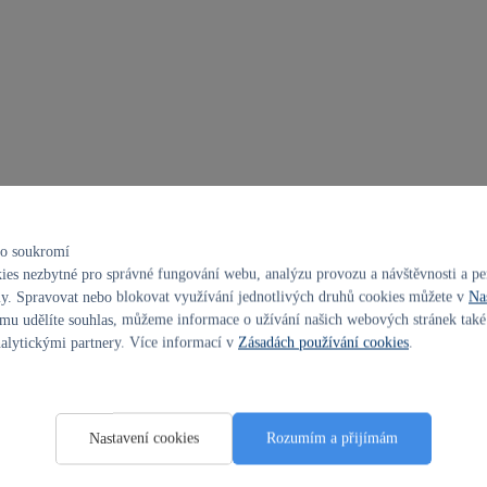
ho soukromí
es nezbytné pro správné fungování webu, analýzu provozu a návštěvnosti a per
zákulisí
y. Spravovat nebo blokovat využívání jednotlivých druhů cookies můžete v
Na
u udělíte souhlas, můžeme informace o užívání našich webových stránek také 
Za 5 let na vrchol. Pozoruhodný
alytickými partnery. Více informací v
Zásadách používání cookies
.
příběh sportovní divize Hyundai N
«
1
2
6. 5. 2021
Nastavení cookies
Rozumím a přijímám