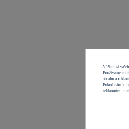
Vážíme si vaše
Používáme cooki
za volantem
obsahu a reklam
Pokud nám k tom
První jízdní dojmy za volantem nové
reklamními a an
i30 N
2. 6. 2021