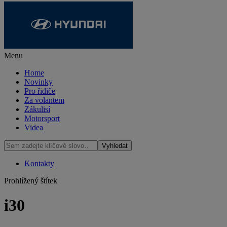
Menu
Home
Novinky
Pro řidiče
Za volantem
Zákulisí
Motorsport
Videa
Kontakty
Prohlížený štítek
i30