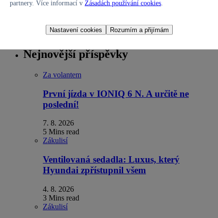
partnery. Více informací v
Zásadách používání cookies
.
26. 11. 2020
4 Mins read
Hyundai i30 kombi je vůbec poprvé k mání i ve sportovně střižené
Nastavení cookies
Rozumím a přijímám
verzi N Line, která z něj dělá ještě komplexnější auto. Projeli jsme…
Nejnovější příspěvky
Za volantem
První jízda v IONIQ 6 N. A určitě ne
poslední!
7. 8. 2026
5 Mins read
Zákulisí
Ventilovaná sedadla: Luxus, který
Hyundai zpřístupnil všem
4. 8. 2026
3 Mins read
Zákulisí