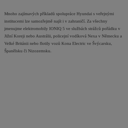
Mnoho zajímavých příkladů spolupráce Hyundai s veřejnými
institucemi lze samozřejmě najít i v zahraničí. Za všechny
jmenujme elektromobily IONIQ 5 ve službách strážců pořádku v
Jižní Koreji nebo Austrálii, policejní vodíková Nexa v Německu a
Velké Británii nebo flotily vozů Kona Electric ve Švýcarsku,
Španělsku či Nizozemsku.