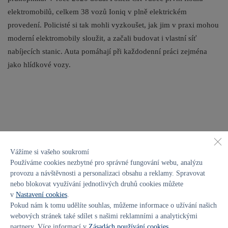
elektromobilů, celkem 38 vozů Ioniq v plně elektrickém
provedení. Policisté si tak mohli vyzkoušet, jak jim v praxi mohou
moderní elektromobily sloužit, a začali budovat i vlastní síť
nabíjecích stanic. Auta pomáhají při každodenní práci zejména
jako hlídkové vozy.
Vážíme si vašeho soukromí
Používáme cookies nezbytné pro správné fungování webu, analýzu
provozu a návštěvnosti a personalizaci obsahu a reklamy. Spravovat
nebo blokovat využívání jednotlivých druhů cookies můžete
v
Nastavení cookies
.
Pokud nám k tomu udělíte souhlas, můžeme informace o užívání našich
webových stránek také sdílet s našimi reklamními a analytickými
partnery. Více informací v
Zásadách používání cookies
.