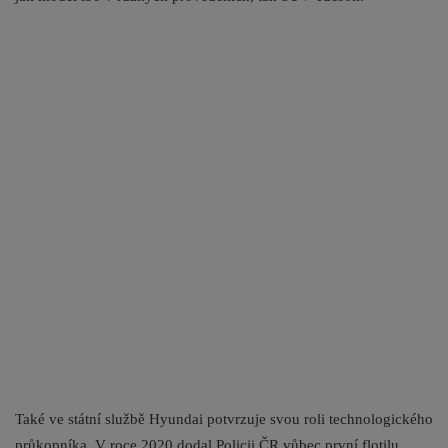
Také ve státní službě Hyundai potvrzuje svou roli technologického
průkopníka. V roce 2020 dodal Policii ČR vůbec první flotilu