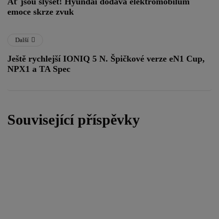
Ať jsou slyšet! Hyundai dodává elektromobilům
emoce skrze zvuk
Další
Ještě rychlejší IONIQ 5 N. Špičkové verze eN1 Cup,
NPX1 a TA Spec
Související příspěvky
zákulisí