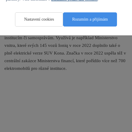
Nastavení cookies
Rozumím a přijímám
Elektromobily Hyundai si ve velkém našly cestu i k dalším státním
institucím či samosprávám. Využívá je například Ministerstvo
vnitra, které svých 145 vozů Ioniq v roce 2022 doplnilo také o
plně elektrické verze SUV Kona. Značka v roce 2022 uspěla též v
centrální zakázce Ministerstva financí, které pořídilo více než 700
elektromobilů pro různé instituce.