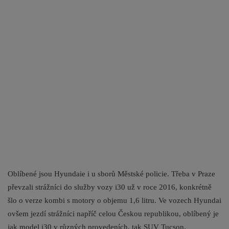
Oblíbené jsou Hyundaie i u sborů Městské policie. Třeba v Praze
převzali strážníci do služby vozy i30 už v roce 2016, konkrétně
šlo o verze kombi s motory o objemu 1,6 litru. Ve vozech Hyundai
ovšem jezdí strážníci napříč celou Českou republikou, oblíbený je
jak model i30 v různých provedeních, tak SUV Tucson.