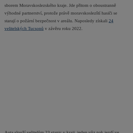
sborem Moravskoslezského kraje. Jde přitom o oboustranně
výhodné partnerství, protože právě moravskoslezští hasiči se
starají o požární bezpečnost v areálu. Naposledy získali
24
velitelských Tucsonů
v závěru roku 2022.
Auta slouží velitelům 23 stanic v kraji, jeden vůz pak jezdí ve