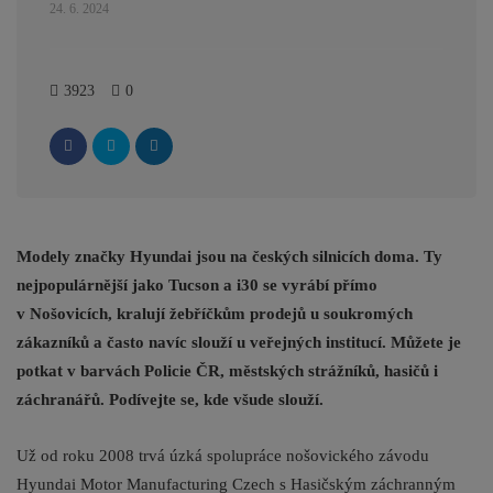
24. 6. 2024
3923
0
Modely značky Hyundai jsou na českých silnicích doma. Ty
nejpopulárnější jako Tucson a i30 se vyrábí přímo
v Nošovicích, kralují žebříčkům prodejů u soukromých
zákazníků a často navíc slouží u veřejných institucí. Můžete je
potkat v barvách Policie ČR, městských strážníků, hasičů i
záchranářů. Podívejte se, kde všude slouží.
Už od roku 2008 trvá úzká spolupráce nošovického závodu
Hyundai Motor Manufacturing Czech s Hasičským záchranným