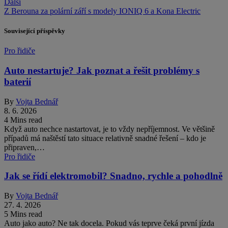
Další
Z Berouna za polární září s modely IONIQ 6 a Kona Electric
Související příspěvky
Pro řidiče
Auto nestartuje? Jak poznat a řešit problémy s
baterií
By
Vojta Bednář
8. 6. 2026
4 Mins read
Když auto nechce nastartovat, je to vždy nepříjemnost. Ve většině
případů má naštěstí tato situace relativně snadné řešení – kdo je
připraven,…
Pro řidiče
Jak se řídí elektromobil? Snadno, rychle a pohodlně
By
Vojta Bednář
27. 4. 2026
5 Mins read
Auto jako auto? Ne tak docela. Pokud vás teprve čeká první jízda