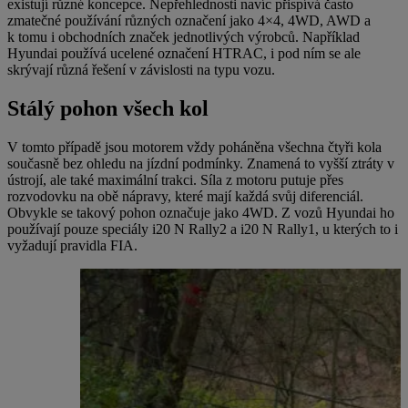
existují různé koncepce. Nepřehlednosti navíc přispívá často
zmatečné používání různých označení jako 4×4, 4WD, AWD a
k tomu i obchodních značek jednotlivých výrobců. Například
Hyundai používá ucelené označení HTRAC, i pod ním se ale
skrývají různá řešení v závislosti na typu vozu.
Stálý pohon všech kol
V tomto případě jsou motorem vždy poháněna všechna čtyři kola
současně bez ohledu na jízdní podmínky. Znamená to vyšší ztráty v
ústrojí, ale také maximální trakci. Síla z motoru putuje přes
rozvodovku na obě nápravy, které mají každá svůj diferenciál.
Obvykle se takový pohon označuje jako 4WD. Z vozů Hyundai ho
používají pouze speciály i20 N Rally2 a i20 N Rally1, u kterých to i
vyžadují pravidla FIA.