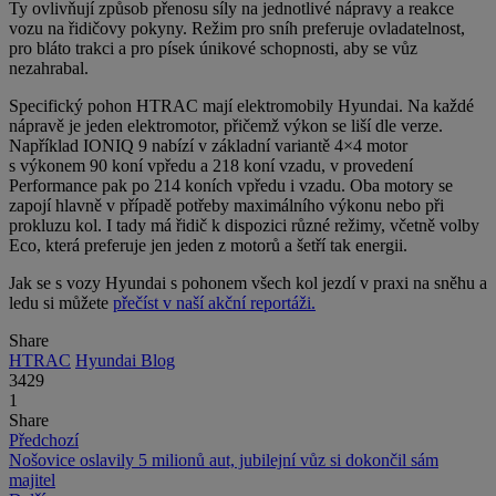
Ty ovlivňují způsob přenosu síly na jednotlivé nápravy a reakce
vozu na řidičovy pokyny. Režim pro sníh preferuje ovladatelnost,
pro bláto trakci a pro písek únikové schopnosti, aby se vůz
nezahrabal.
Specifický pohon HTRAC mají elektromobily Hyundai. Na každé
nápravě je jeden elektromotor, přičemž výkon se liší dle verze.
Například IONIQ 9 nabízí v základní variantě 4×4 motor
s výkonem 90 koní vpředu a 218 koní vzadu, v provedení
Performance pak po 214 koních vpředu i vzadu. Oba motory se
zapojí hlavně v případě potřeby maximálního výkonu nebo při
prokluzu kol. I tady má řidič k dispozici různé režimy, včetně volby
Eco, která preferuje jen jeden z motorů a šetří tak energii.
Jak se s vozy Hyundai s pohonem všech kol jezdí v praxi na sněhu a
ledu si můžete
přečíst v naší akční reportáži.
Share
HTRAC
Hyundai Blog
3429
1
Share
Předchozí
Nošovice oslavily 5 milionů aut, jubilejní vůz si dokončil sám
majitel