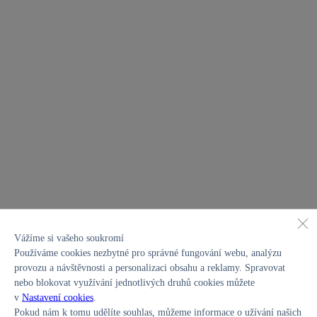
Vážíme si vašeho soukromí
Používáme cookies nezbytné pro správné fungování webu, analýzu
provozu a návštěvnosti a personalizaci obsahu a reklamy. Spravovat
nebo blokovat využívání jednotlivých druhů cookies můžete
v
Nastavení cookies
.
Pokud nám k tomu udělíte souhlas, můžeme informace o užívání našich