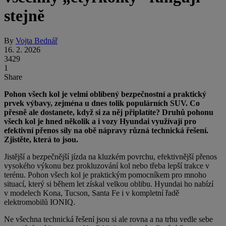
stejně
By
Vojta Bednář
16. 2. 2026
3429
1
Share
Pohon všech kol je velmi oblíbený bezpečnostní a praktický
prvek výbavy, zejména u dnes tolik populárních SUV. Co
přesně ale dostanete, když si za něj připlatíte? Druhů pohonu
všech kol je hned několik a i vozy Hyundai využívají pro
efektivní přenos síly na obě nápravy různá technická řešení.
Zjistěte, která to jsou.
Jistější a bezpečnější jízda na kluzkém povrchu, efektivnější přenos
vysokého výkonu bez prokluzování kol nebo třeba lepší trakce v
terénu. Pohon všech kol je praktickým pomocníkem pro mnoho
situací, který si během let získal velkou oblibu. Hyundai ho nabízí
v modelech Kona, Tucson, Santa Fe i v kompletní řadě
elektromobilů IONIQ.
Ne všechna technická řešení jsou si ale rovna a na trhu vedle sebe