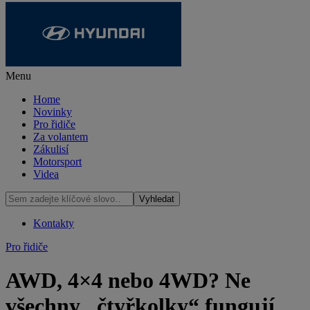
Menu
Home
Novinky
Pro řidiče
Za volantem
Zákulisí
Motorsport
Videa
Kontakty
Pro řidiče
AWD, 4×4 nebo 4WD? Ne
všechny „čtyřkolky“ fungují