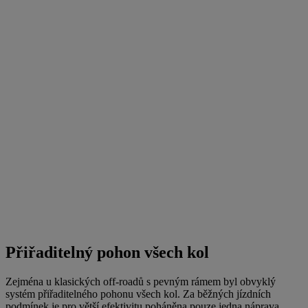
Přiřaditelný pohon všech kol
Zejména u klasických off-roadů s pevným rámem byl obvyklý
systém přiřaditelného pohonu všech kol. Za běžných jízdních
podmínek je pro větší efektivitu poháněna pouze jedna náprava,