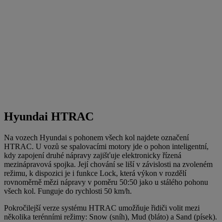
Hyundai HTRAC
Na vozech Hyundai s pohonem všech kol najdete označení
HTRAC. U vozů se spalovacími motory jde o pohon inteligentní,
kdy zapojení druhé nápravy zajišťuje elektronicky řízená
mezinápravová spojka. Její chování se liší v závislosti na zvoleném
režimu, k dispozici je i funkce Lock, která výkon v rozdělí
rovnoměrně mězi nápravy v poměru 50:50 jako u stálého pohonu
všech kol. Funguje do rychlosti 50 km/h.
Pokročilejší verze systému HTRAC umožňuje řidiči volit mezi
několika terénními režimy: Snow (sníh), Mud (bláto) a Sand (písek).