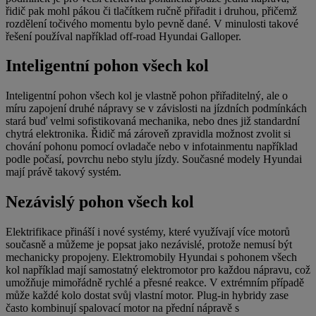
řidič pak mohl pákou či tlačítkem ručně přiřadit i druhou, přičemž
rozdělení točivého momentu bylo pevně dané. V minulosti takové
řešení používal například off-road Hyundai Galloper.
Inteligentní pohon všech kol
Inteligentní pohon všech kol je vlastně pohon přiřaditelný, ale o
míru zapojení druhé nápravy se v závislosti na jízdních podmínkách
stará buď velmi sofistikovaná mechanika, nebo dnes již standardní
chytrá elektronika. Řidič má zároveň zpravidla možnost zvolit si
chování pohonu pomocí ovladače nebo v infotainmentu například
podle počasí, povrchu nebo stylu jízdy. Současné modely Hyundai
mají právě takový systém.
Nezávislý pohon všech kol
Elektrifikace přináší i nové systémy, které využívají více motorů
současně a můžeme je popsat jako nezávislé, protože nemusí být
mechanicky propojeny. Elektromobily Hyundai s pohonem všech
kol například mají samostatný elektromotor pro každou nápravu, což
umožňuje mimořádně rychlé a přesné reakce. V extrémním případě
může každé kolo dostat svůj vlastní motor. Plug-in hybridy zase
často kombinují spalovací motor na přední nápravě s