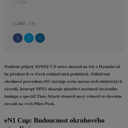
5. 7. 2024
2410
0
Nadšeně přijatý IONIQ 5 N sotva dorazil na trh a Hyundai už
ho představil ve třech exkluzivních podobách. Odlehčené
okruhové provedení eN1 startuje zcela novou sérii elektrických
závodů, koncept NPX1 ukazuje působivé možnosti továrního
tuningu a speciál Time Attack stanovil nový rekord ve slavném
závodě na vrch Pikes Peak.
eN1 Cup: Budoucnost okruhového