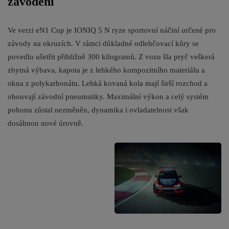
závodění
Ve verzi eN1 Cup je IONIQ 5 N ryze sportovní náčiní určené pro
závody na okruzích. V rámci důkladné odlehčovací kůry se
povedlo ušetřit přibližně 300 kilogramů. Z vozu šla pryč veškerá
zbytná výbava, kapota je z lehkého kompozitního materiálu a
okna z polykarbonátu. Lehká kovaná kola mají širší rozchod a
obouvají závodní pneumatiky. Maximální výkon a celý systém
pohonu zůstal nezměněn, dynamika i ovladatelnost však
dosáhnou nové úrovně.