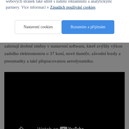
webových stránek také sdílet s našimi reklamními a analytickými
partnery. Více informací v
Zásadách používání cookies
.
Nastavení cookies
Rozumím a přijímám
Konstrukčně se přitom IONIQ 5 N TA Spec nijak zásadně neliší od
běžné sériové verze vozu, jehož silné stránky umocňuje. Úpravy
zahrnují drobné změny v nastavení softwaru, které zvýšily výkon
zadního elektromotoru o 37 koní, nové tlumiče, závodní brzdy a
pneumatiky a také přepracovanou aerodynamiku.