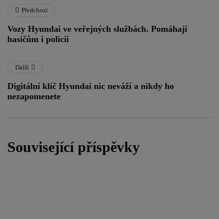
Předchozí
Vozy Hyundai ve veřejných službách. Pomáhají
hasičům i policii
Další
Digitální klíč Hyundai nic neváží a nikdy ho
nezapomenete
Související příspěvky