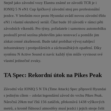
Stejně jako závodní vozy Elantra známé ze závodů TCR je i
IONIQ 5 N eN1 Cup špičkový závodní stroj pro profesionální
jezdce. V letošním roce proto Hyundai uvádí novou závodní třídu
eN1 i vlastní okruhový seriál. Čítat bude 10 závodů v rámci pěti
závodních víkendů. Pro týmy, pořadatele i samotnou automobilku
poslouží první sezóna především jako testovací a pomůže jim
získat cenné zkušenosti. Bude také probíhat vývoj nabíjecí
infrastruktury i protipožárních a záchranářských opatření. Díky
systému N Active Sound si navíc každý tým může vyvinout své
vlastní jedinečné zvuky.
TA Spec: Rekordní útok na Pikes Peak
Závodní vůz IONIQ 5 N TA (Time Attack) Spec připravil Hyundai
s jediným cílem – zdolat legendární závod do vrchu Pikes Peak.
Náročná 20km trať čítá 156 zatáček, překonává 1438 výškových
metrů, a kromě řídnoucí atmosféry musí jezdci i jejich stroje čelit