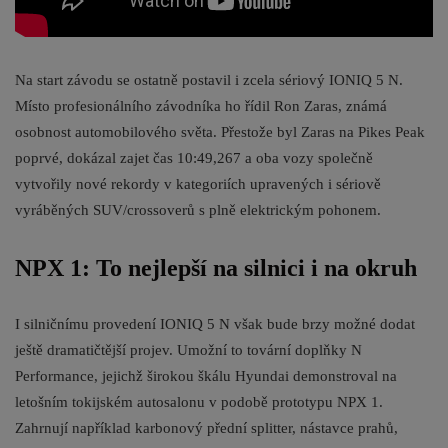
Na start závodu se ostatně postavil i zcela sériový IONIQ 5 N.
Místo profesionálního závodníka ho řídil Ron Zaras, známá
osobnost automobilového světa. Přestože byl Zaras na Pikes Peak
poprvé, dokázal zajet čas 10:49,267 a oba vozy společně
vytvořily nové rekordy v kategoriích upravených i sériově
vyráběných SUV/crossoverů s plně elektrickým pohonem.
NPX 1: To nejlepší na silnici i na okruh
I silničnímu provedení IONIQ 5 N však bude brzy možné dodat
ještě dramatičtější projev. Umožní to tovární doplňky N
Performance, jejichž širokou škálu Hyundai demonstroval na
letošním tokijském autosalonu v podobě prototypu NPX 1.
Zahrnují například karbonový přední splitter, nástavce prahů,