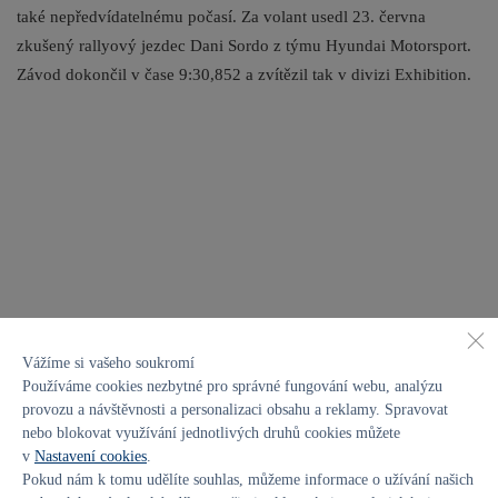
také nepředvídatelnému počasí. Za volant usedl 23. června
zkušený rallyový jezdec Dani Sordo z týmu Hyundai Motorsport.
Závod dokončil v čase 9:30,852 a zvítězil tak v divizi Exhibition.
Vážíme si vašeho soukromí
Používáme cookies nezbytné pro správné fungování webu, analýzu
provozu a návštěvnosti a personalizaci obsahu a reklamy. Spravovat
nebo blokovat využívání jednotlivých druhů cookies můžete
v
Nastavení cookies
.
Pokud nám k tomu udělíte souhlas, můžeme informace o užívání našich