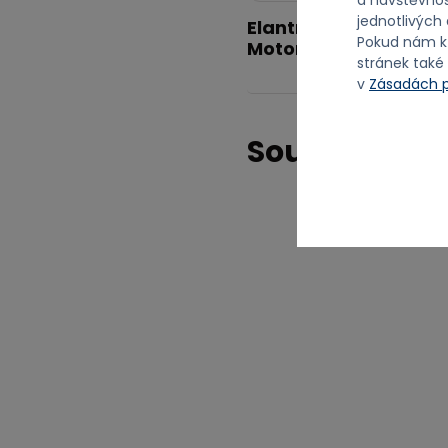
jednotlivých
Elantra N TCR týmu 
Pokud nám k
Motorsport pojede v M
stránek také
v
Zásadách p
Související 