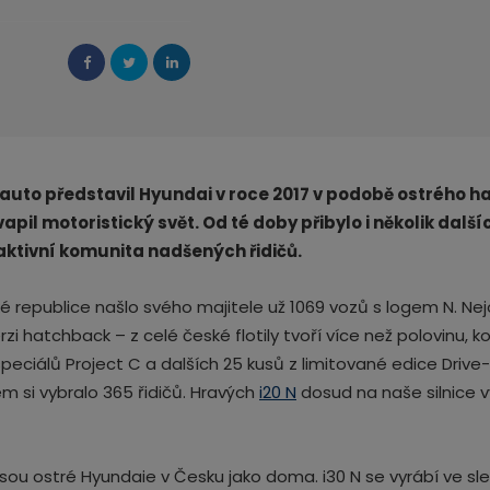
auto představil Hyundai v roce 2017 v podobě ostrého h
il motoristický svět. Od té doby přibylo i několik další
 aktivní komunita nadšených řidičů.
 republice našlo svého majitele už 1069 vozů s logem N. Nejo
rzi hatchback – z celé české flotily tvoří více než polovinu, k
eciálů Project C a dalších 25 kusů z limitované edice Drive-
m si vybralo 365 řidičů. Hravých
i20 N
dosud na naše silnice v
sou ostré Hyundaie v Česku jako doma. i30 N se vyrábí ve slez