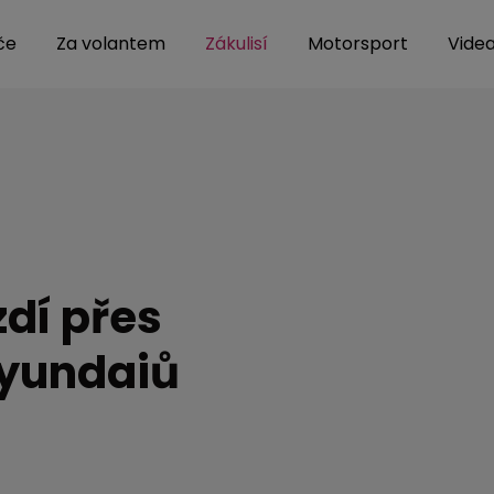
iče
Za volantem
Zákulisí
Motorsport
Vide
zdí přes
Hyundaiů