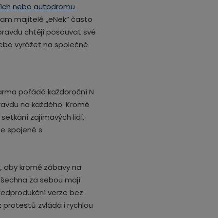
icích nebo autodromu
kam majitelé „eNek“ často
í opravdu chtějí posouvat své
nebo vyrážet na společné
darma pořádá každoroční N
pravdu na každého. Kromě
etkání zajímavých lidí,
ce spojené s
k, aby kromě zábavy na
Všechna za sebou mají
ředprodukční verze bez
 protestů zvládá i rychlou