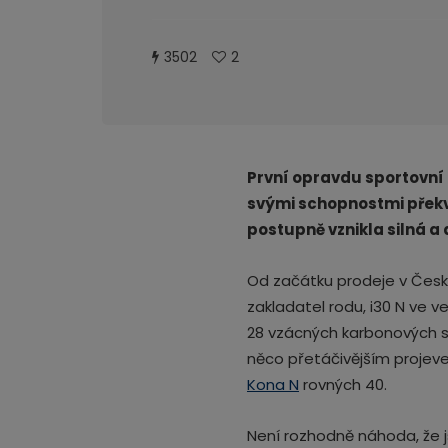
3502
2
První opravdu sportovní 
svými schopnostmi překvap
postupně vznikla silná a
Od začátku prodeje v České
zakladatel rodu, i30 N ve ve
28 vzácných karbonových sp
něco přetáčivějším projeve
Kona N
rovných 40.
Není rozhodně náhoda, že j