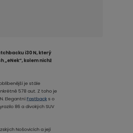
atchbacku i30 N, který
ch
„eNek“, kolem nichž
blíbenější je stále
onkrétně 578 aut. Z toho je
N. Elegantní
Fastback
s o
yrazilo 86 a divokých SUV
ských Nošovicích a její