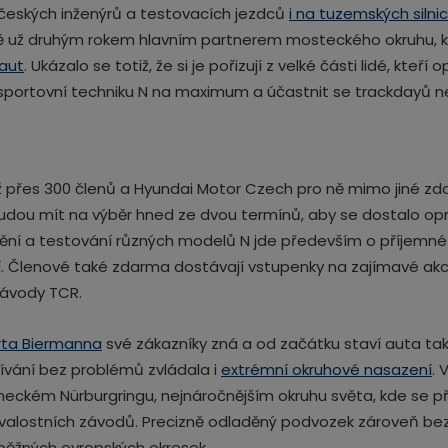
 českých inženýrů a testovacích jezdců
i na tuzemských siln
ně už druhým rokem hlavním partnerem mosteckého okruhu, 
 aut
. Ukázalo se totiž, že si je pořizují z velké části lidé, kteř
t sportovní techniku N na maximum a účastnit se trackdayů 
ž přes 300 členů a Hyundai Motor Czech pro ně mimo jiné z
budou mít na výběr hned ze dvou termínů, aby se dostalo o
ní a testování různých modelů N jde především o příjemné s
ní. Členové také zdarma dostávají vstupenky na zajímavé ak
závody TCR.
rta Biermanna
své zákazníky zná a od začátku staví auta ta
žívání bez problémů zvládala i
extrémní okruhové nasazení
. 
eckém Nürburgringu, nejnáročnějším okruhu světa, kde se p
trvalostních závodů. Precizně odladěný podvozek zároveň bez
 běžných evropských okresek.