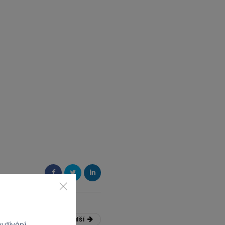
Další
yužívání