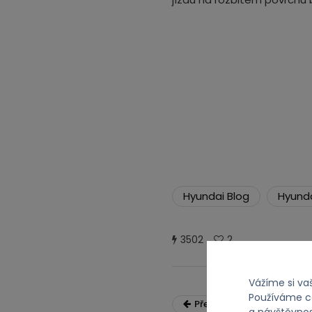
Hyundai Blog
Hyunda
3502
2
Vážíme si v
Používáme co
Předchozí
a návštěvnos