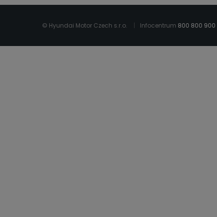
© Hyundai Motor Czech s.r.o.
Infocentrum
800 800 900