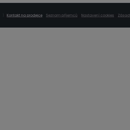
Kontakt na prodejce
Seznam příjemců
Nastavení cookies
Zásady