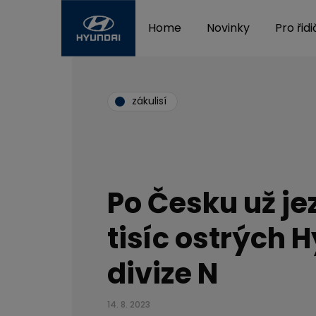
Home
Novinky
Pro řid
zákulisí
Po Česku už je
tisíc ostrých 
divize N
14. 8. 2023