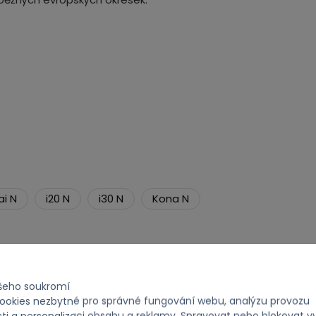
i N
i20 N
i30 N
Kona N
ašeho soukromí
okies nezbytné pro správné fungování webu, analýzu provozu
ti a personalizaci obsahu a reklamy. Spravovat nebo blokovat v