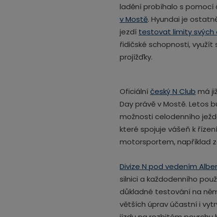
ladění probíhalo s pomocí
v Mostě
. Hyundai je ostat
jezdí
testovat limity svých
řidičské schopnosti, využí
projížďky.
Oficiální
český N Club
má ji
Day právě v Mostě. Letos 
možnosti celodenního ježdě
které spojuje vášeň k říze
motorsportem, například 
Divize N pod vedením Albe
silnici a každodenního pou
důkladné testování na něm
větších úprav účastní i vy
jízdu na rozbitém povrchu