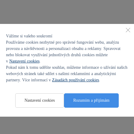
Vážíme si vašeho soukromí
Používáme cookies nezbytné pro správné fungování webu, analýzu
provozu a návštěvnosti a personalizaci obsahu a reklamy. Spravovat
nebo blokovat využívání jednotlivých druhů cookies můžete
v
Nastavení cookies
.
Pokud nám k tomu udělíte souhlas, můžeme informace o užívání našich
webových stránek také sdílet s našimi reklamními a analytickými
partnery. Více informací v
Zásadách používání cookies
.
Nastavení cookies
Rozumím a přijímám
zákulisí
Zahradník, číšník, ostraha. Roboti pracují v centrále
Hyundai po boku lidí
15. 7. 2026