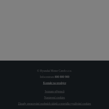
Nový benzín E10 přichází do Česka.
Otázky a odpovědi
Odebírejte a sledujte
25. 1. 2024
Facebook
Instagram
LinkedIn
Youtube
© Hyundai Motor Czech s.r.o.
Infocentrum
800 800 900
Kontakt na prodejce
Seznam příjemců
Nastavení cookies
Zásady zpracování osobních údajů
a pravidla využívání cookies