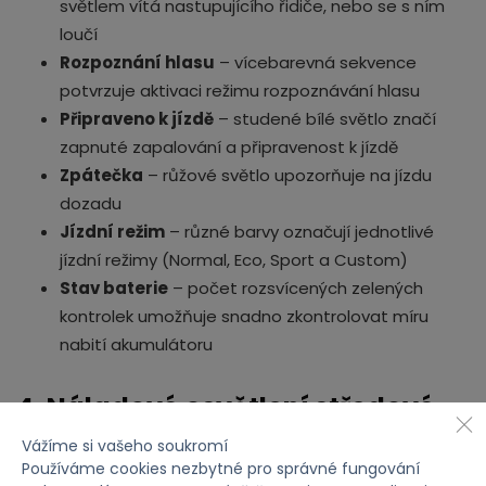
světlem vítá nastupujícího řidiče, nebo se s ním
loučí
Rozpoznání hlasu
– vícebarevná sekvence
potvrzuje aktivaci režimu rozpoznávání hlasu
Připraveno k jízdě
– studené bílé světlo značí
zapnuté zapalování a připravenost k jízdě
Zpátečka
– růžové světlo upozorňuje na jízdu
dozadu
Jízdní režim
– různé barvy označují jednotlivé
jízdní režimy (Normal, Eco, Sport a Custom)
Stav baterie
– počet rozsvícených zelených
kontrolek umožňuje snadno zkontrolovat míru
nabití akumulátoru
4. Náladové osvětlení středové
konzole
Vážíme si vašeho soukromí
Používáme cookies nezbytné pro správné fungování