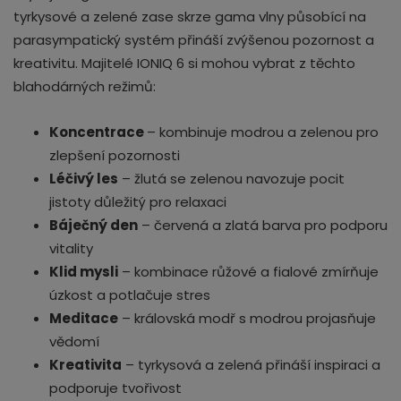
tyrkysové a zelené zase skrze gama vlny působící na
parasympatický systém přináší zvýšenou pozornost a
kreativitu. Majitelé IONIQ 6 si mohou vybrat z těchto
blahodárných režimů:
Koncentrace
– kombinuje modrou a zelenou pro
zlepšení pozornosti
Léčivý les
– žlutá se zelenou navozuje pocit
jistoty důležitý pro relaxaci
Báječný den
– červená a zlatá barva pro podporu
vitality
Klid mysli
– kombinace růžové a fialové zmírňuje
úzkost a potlačuje stres
Meditace
– královská modř s modrou projasňuje
vědomí
Kreativita
– tyrkysová a zelená přináší inspiraci a
podporuje tvořivost