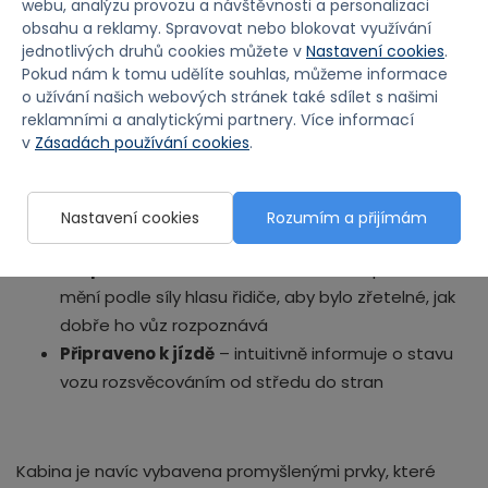
webu, analýzu provozu a návštěvnosti a personalizaci
Kromě funkce Speed Sync Lighting a interaktivního
obsahu a reklamy. Spravovat nebo blokovat využívání
volantu komunikuje IONIQ 6 s řidičem také
jednotlivých druhů cookies můžete v
Nastavení cookies
.
prostřednictvím proměnlivého osvětlení středové
Pokud nám k tomu udělíte souhlas, můžeme informace
o užívání našich webových stránek také sdílet s našimi
konzole. Celkem 32 chytrých LED světel vytváří dojem
reklamními a analytickými partnery. Více informací
pohybu a různé efekty v závislosti na situaci. Předem
v
Zásadách používání cookies
.
nastavené scénáře zahrnují mimo jiné tyto možnosti:
Uvítání
– světla se postupně rozsvěcují a vítají
Nastavení cookies
Rozumím a přijímám
řidiče, jako by se vůz právě probudil ze spánku
Rozpoznání hlasu
– šířka světelného pásu se
mění podle síly hlasu řidiče, aby bylo zřetelné, jak
dobře ho vůz rozpoznává
Připraveno k jízdě
– intuitivně informuje o stavu
vozu rozsvěcováním od středu do stran
Kabina je navíc vybavena promyšlenými prvky, které