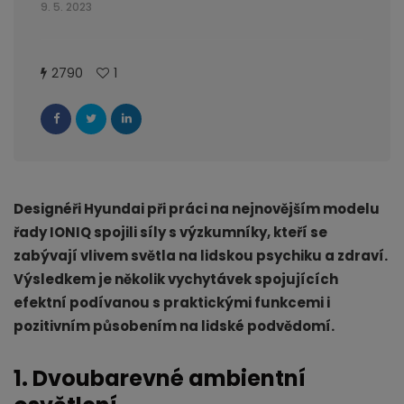
9. 5. 2023
2790
1
Designéři Hyundai při práci na nejnovějším modelu
řady IONIQ spojili síly s výzkumníky, kteří se
zabývají vlivem světla na lidskou psychiku a zdraví.
Výsledkem je několik vychytávek spojujících
efektní podívanou s praktickými funkcemi i
pozitivním působením na lidské podvědomí.
1. Dvoubarevné ambientní