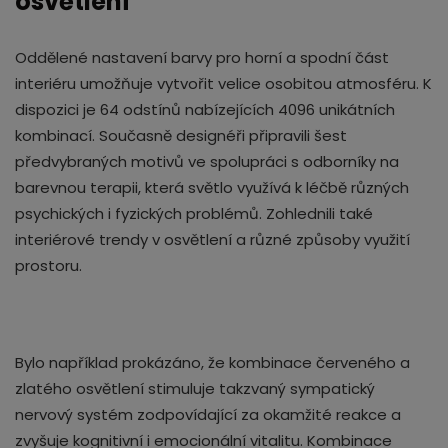
osvětlení
Oddělené nastavení barvy pro horní a spodní část
interiéru umožňuje vytvořit velice osobitou atmosféru. K
dispozici je 64 odstínů nabízejících 4096 unikátních
kombinací. Současně designéři připravili šest
předvybraných motivů ve spolupráci s odborníky na
barevnou terapii, která světlo využívá k léčbě různých
psychických i fyzických problémů. Zohlednili také
interiérové trendy v osvětlení a různé způsoby využití
prostoru.
Bylo například prokázáno, že kombinace červeného a
zlatého osvětlení stimuluje takzvaný sympatický
nervový systém zodpovídající za okamžité reakce a
zvyšuje kognitivní i emocionální vitalitu. Kombinace