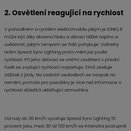
2. Osvětlení reagující na rychlost
V pohodlném a rychlém elektromobilu jakým je IONIQ 6
může být díky absenci hluku a vibrací těžké naplno si
uvědomit, jakým tempem se řidič pohybuje. Volitelný
režim Speed Sync Lighting proto mění jas podle
rychlosti. Při jeho aktivaci se vnitřní osvětlení v přední
řadě se zvyšující rychlostí rozjasňuje, čímž zesiluje
zážitek z jízdy. Na zadních sedadlech se naopak nic
nemění, protože pro pasažéry je více než informace o
rychlosti důležitá uklidňující atmosféra.
Od nuly do 30 km/h vyzařuje Speed Sync Lighting 10
procent jasu, mezi 30 až 100 km/h se intenzita postupně