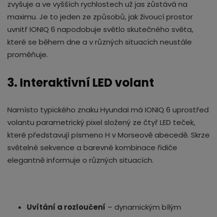
zvyšuje a ve vyšších rychlostech už jas zůstává na
maximu. Je to jeden ze způsobů, jak živoucí prostor
uvnitř IONIQ 6 napodobuje světlo skutečného světa,
které se během dne a v různých situacích neustále
proměňuje.
3. Interaktivní LED volant
Namísto typického znaku Hyundai má IONIQ 6 uprostřed
volantu parametrický pixel složený ze čtyř LED teček,
které představují písmeno H v Morseově abecedě. Skrze
světelné sekvence a barevné kombinace řidiče
elegantně informuje o různých situacích.
Uvítání a rozloučení
– dynamickým bílým