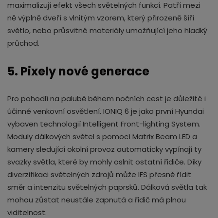
maximalizují efekt všech světelných funkcí. Patří mezi
ně výplně dveří s vlnitým vzorem, který přirozeně šíří
světlo, nebo průsvitné materiály umožňující jeho hladký
průchod.
5. Pixely nové generace
Pro pohodlí na palubě během nočních cest je důležité i
účinné venkovní osvětlení. IONIQ 6 je jako první Hyundai
vybaven technologií Intelligent Front-lighting System.
Moduly dálkových světel s pomocí Matrix Beam LED a
kamery sledující okolní provoz automaticky vypínají ty
svazky světla, které by mohly oslnit ostatní řidiče. Díky
diverzifikaci světelných zdrojů může IFS přesně řídit
směr a intenzitu světelných paprsků. Dálková světla tak
mohou zůstat neustále zapnutá a řidič má plnou
viditelnost.