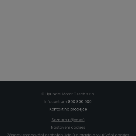
zákulisí
Legenda z Nošovic brzy v novém. Jak
šel čas s modelem Tucson
6. 7. 2026
© Hyundai Motor Czech s.r.o.
Infocentrum
800 800 900
Kontakt na prodejce
Seznam příjemců
Nastavení cookies
Zásady zpracování osobních údajů
a pravidla využívání cookies